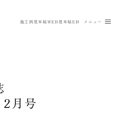
施工例
見本帖
WEB見本帖
EN
メニュー
誌
・2月号