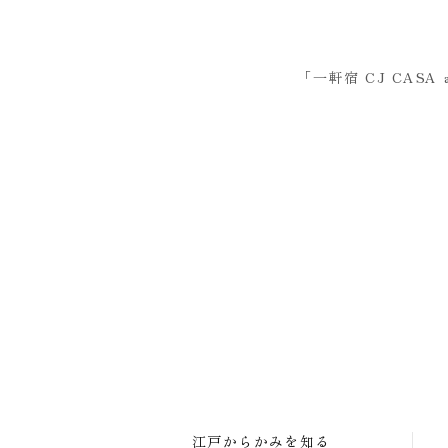
「一軒宿 CJ CASA
江戸からかみを知る