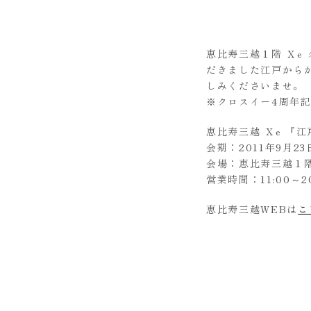
恵比寿三越１階 Ｘe
だきました江戸から
しみくださいませ。
※クロスイー4周年
恵比寿三越 Ｘe 『江
会期：2011年9月2
会場：恵比寿三越１階
営業時間：11:00～20
恵比寿三越WEBは
こ