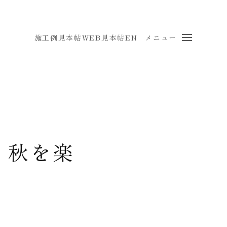
施工例
見本帖
WEB見本帖
EN
メニュー
 秋を楽