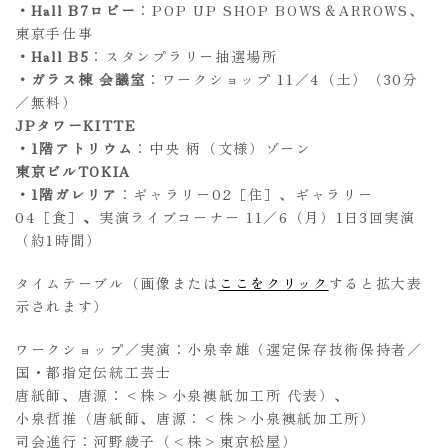
・Hall B7ロビー
：POP UP SHOP BOWS＆ARROWS、
東京手仕事
・Hall B5
：スタンプラリー抽選場所
・ガラス棟 会議室
：ワークショップ 11／4（土）（30分
／無料）
JPタワーKITTE
・1階アトリウム
：中央 柄（文様）ゾーン
東京ビルTOKIA
・1階ガレリア
：ギャラリー02［住］、ギャラリー
04［食］
、
実演ライブコーナー 11／6（月）1日3回実演
（約1時間）
タイムテーブル（画像または
ここをクリック
すると拡大表
示されます）
ワークショップ／実演：小泉幸雄（選定保存技術保持者／
国・都指定伝統工芸士
唐紙師、唐源：<株>小泉襖紙加工所 代表）、
小泉哲推（唐紙師、唐源：<株>小泉襖紙加工所）
司会進行：河野綾子（<株>東京松屋）