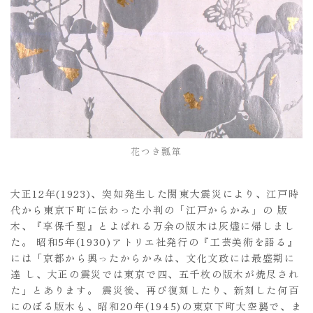
花つき瓢箪
大正12年(1923)、突如発生した関東大震災により、江戸時
代から東京下町に伝わった小判の「江戸からかみ」の 版
木、『享保千型』とよばれる万余の版木は灰燼に帰しまし
た。 昭和5年(1930)アトリエ社発行の『工芸美術を語る』
には「京都から興ったからかみは、文化文政には最盛期に
達 し、大正の震災では東京で四、五千枚の版木が焼尽され
た」とあります。 震災後、再び復刻したり、新刻した何百
にのぼる版木も、昭和20年(1945)の東京下町大空襲で、ま