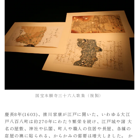
国宝本願寺三十六人歌集（複製）
慶長8年(1603)、徳川家康が江戸に開いた、いわゆる大江
戸八百八町は約270年にわたり繁栄を続け、江戸城や諸 大
名の屋敷、神社や仏閣、町人や職人の住居や長屋、各種の
店屋の襖に貼られる、からかみの需要は増大しました。 か