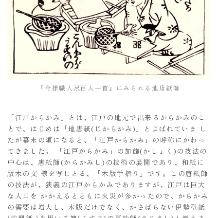
『今様職人尽百人一首』にみられる地唐紙師
「江戸からかみ」とは、江戸の地元で出来るからかみのこ
とで、はじめは「地唐紙(じからかみ)」とよばれていま し
たが幕末の頃になると、「江戸からかみ」の呼称にかわっ
てきました。 「江戸からかみ」の加飾(かしょく)の技法の
中心は、唐紙師(からかみし)の技術の展開であり、和紙に
版木の文 様を写しとる、「木版手摺り」です。この唐紙師
の技法が、狭義の江戸からかみでありますが、江戸は巨大
な人口を かかえるとともに火災が多かったので、からかみ
の需要は増大し、木版だけでなく、かさばらない伊勢型紙
(渋型紙 )を用いる襖(ふすま)の更紗師(さらさし)も増えま