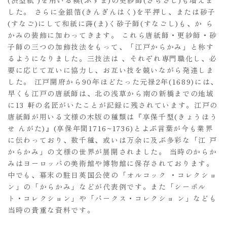
した。 さらに金銀箔(きんぎんはく)を平押し、または砂子
(すなご)にして和紙に蒔(ま)く砂子師(すなごし)も、か ら
かみの装飾に加わってきます。 これら唐紙師・更紗師・砂
子師の三つの加飾技法をもって、「江戸からかみ」と称す
るようになりました。三技法は 、それぞれ専門職化し、必
要に応じて互いに協力し、お互い技を競いながら発達しま
した。 江戸開府から90年ほどたった元禄2年(1689)には、
早くも江戸の唐紙師は、北の浅草から南の新橋までの地域
に13 軒の名匠がいたことが記録に残されています。江戸の
唐紙師が用いる文様の木版の種類は『享保千型(きょうほう
せ んがた)』(享保年間1716~1736)とよぶ言葉が今も業界
に伝わっており、数千種、或いは万余に及ぶ多彩な「江 戸
からかみ」の文様の世界が展開されました。 当時のからか
みはヨーロッパの美術館や博物館に保存されております。
中でも、幕末の駐日英国公使の「オルコック ・コレクショ
ン」の「からかみ」などが代表例です。また「シーボル
ト・コレクション」や「パークス・コレクショ ン」なども
当時の貴重な資料です。