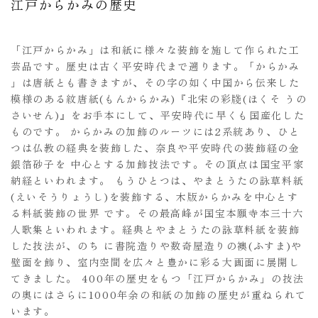
江戸からかみの歴史
「江戸からかみ」は和紙に様々な装飾を施して作られた工
芸品です。歴史は古く平安時代まで遡ります。「からかみ
」は唐紙とも書きますが、その字の如く中国から伝来した
模様のある紋唐紙(もんからかみ)『北宋の彩牋(ほくそ うの
さいせん)』をお手本にして、平安時代に早くも国産化した
ものです。 からかみの加飾のルーツには2系統あり、ひと
つは仏教の経典を装飾した、奈良や平安時代の装飾経の金
銀箔砂子を 中心とする加飾技法です。その頂点は国宝平家
納経といわれます。 もうひとつは、やまとうたの詠草料紙
(えいそうりょうし)を装飾する、木版からかみを中心とす
る料紙装飾の世界 です。その最高峰が国宝本願寺本三十六
人歌集といわれます。経典とやまとうたの詠草料紙を装飾
した技法が、のち に書院造りや数奇屋造りの襖(ふすま)や
壁面を飾り、室内空間を広々と豊かに彩る大画面に展開し
てきました。 400年の歴史をもつ「江戸からかみ」の技法
の奥にはさらに1000年余の和紙の加飾の歴史が重ねられて
います。