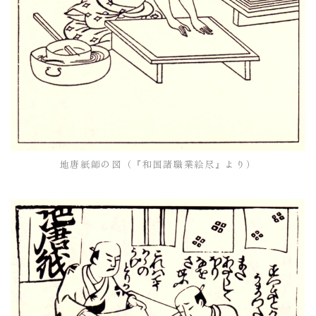
地唐紙師の図（『和国諸職業絵尽』より）