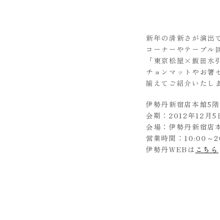
新年の清新さが演出
コーナーやテーブル
「東京松屋×飯田水
チョンマットやお箸
揃えてご紹介いたし
伊勢丹新宿店本館5
会期：2012年12月
会場：伊勢丹新宿店
営業時間：10:00～2
伊勢丹WEBは
こちら