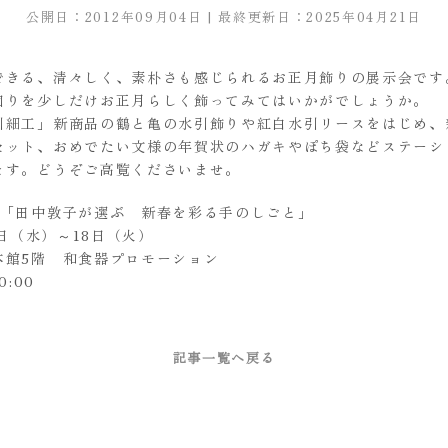
公開日：2012年09月04日 | 最終更新日：2025年04月21日
できる、清々しく、素朴さも感じられるお正月飾りの展示会です
回りを少しだけお正月らしく飾ってみてはいかがでしょうか。
引細工」新商品の鶴と亀の水引飾りや紅白水引リースをはじめ、
セット、おめでたい文様の年賀状のハガキやぽち袋などステーシ
ます。どうぞご高覧くださいませ。
階「田中敦子が選ぶ 新春を彩る手のしごと」
5日（水）～18日（火）
本館5階 和食器プロモーション
0:00
記事一覧へ戻る