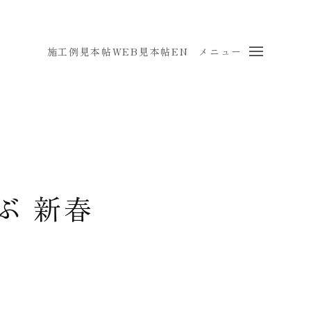
施工例
見本帖
WEB見本帖
EN
メニュー
ぶ 新春