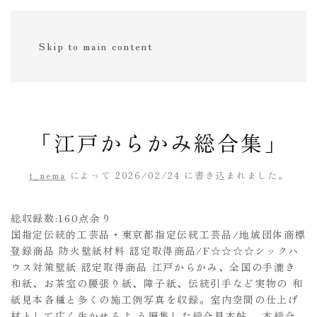
Skip to main content
「江戸からかみ総合集」
t_nema
によって
2026/02/24
に書き込まれました。
総収録数:160点余り
国指定伝統的工芸品・東京都指定伝統工芸品/地域団体商標
登録商品 防火壁紙材料 認定取得商品/F☆☆☆☆シックハ
ウス対策壁紙 認定取得商品 江戸からかみ、全国の手漉き
和紙、お茶室の腰張り紙、障子紙、伝統引手など実物の 和
紙見本各種と多くの施工例写真を収録。室内空間の仕上げ
材として広く生かせるよ う編集した総合見本帖。 本総合