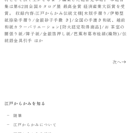
集は第62回全国カタログ展 最高金賞 経済産業大臣賞を受
賞。 収録内容:江戸からかみ伝統文様[木版手摺り/伊勢型
紙捺染手摺り/金銀砂子手撒 き]/全国の手漉き和紙、越前
和紙カラーバリエーション[防火認定取得商品]/お 茶室の
腰張り紙/障子紙/金銀箔押し紙/芭蕉布葛布桂絹(織物)/伝
統錺金具引手 ほか
次へ
江戸からかみを知る
随筆
江戸からかみについて