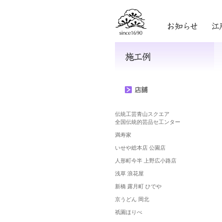
伝統工芸青山スクエア
全国
伝統的芸品セ工ンター
満寿家
いせや総本店 公園店
人形町今半 上野広小路店
浅草 浪花屋
新橋 露月町 ひでや
京うどん 岡北
祇園ほりべ