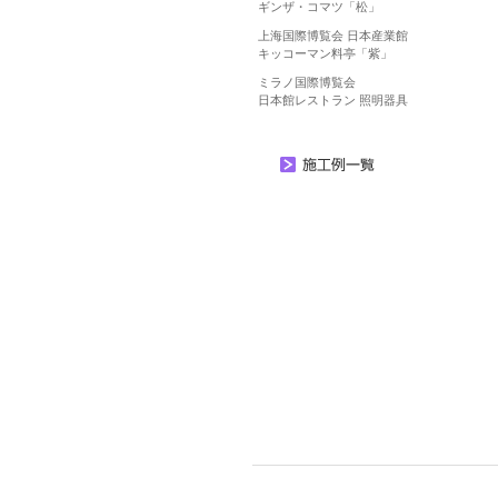
ギンザ・コマツ「松」
上海国際博覧会 日本産業館
キッコーマン料亭「紫」
ミラノ国際博覧会
日本館レストラン 照明器具